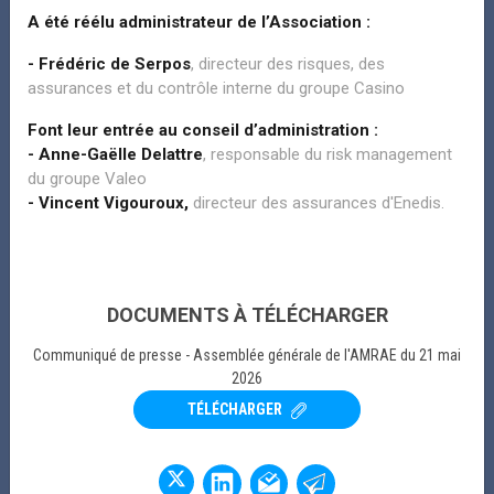
A été réélu administrateur de l’Association :
- Frédéric de Serpos
, directeur des risques, des
assurances et du contrôle interne du groupe Casino
Font leur entrée au conseil d’administration :
- Anne-Gaëlle Delattre
, responsable du risk management
du groupe Valeo
- Vincent Vigouroux,
directeur des assurances d'Enedis.
REVUE ATOUT RISK
MANAGER
ATOUT RISK MANAGER N°49 - Eté 2026
DOCUMENTS À TÉLÉCHARGER
Communiqué de presse - Assemblée générale de l'AMRAE du 21 mai
2026
LE 16/07/2026 A 15H
ATOUT RISK MANAGER N°49 - Eté 2026 Sommaire ÉDITO Oliver
TÉLÉCHARGER
wild : VP Scientifique Amrae, directeur des risques Veoli...