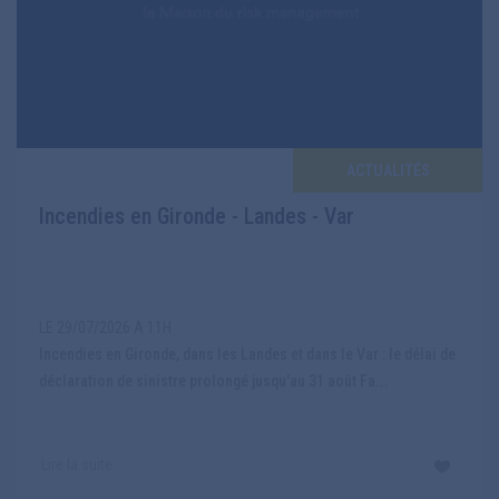
ACTUALITÉS
Incendies en Gironde - Landes - Var
LE 29/07/2026 A 11H
Incendies en Gironde, dans les Landes et dans le Var : le délai de
déclaration de sinistre prolongé jusqu'au 31 août Fa...
Lire la suite