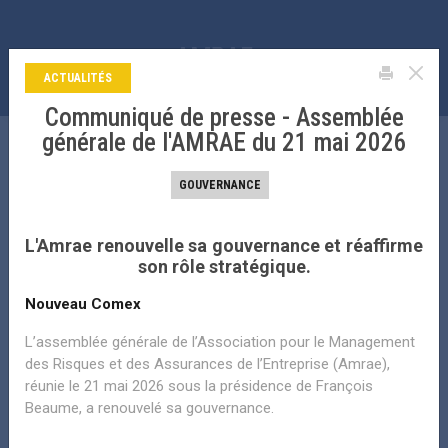
La bibliothèque de l’amrae
Aller
au
contenu
ACTUALITÉS
principal
Communiqué de presse - Assemblée
générale de l'AMRAE du 21 mai 2026
LA BIBLIOTHÈQUE DE L’AMRAE
GOUVERNANCE
Search
L'Amrae renouvelle sa gouvernance et réaffirme
son rôle stratégique.
FILTRER PAR THÉMATIQUE PRINCIPALE
Nouveau Comex
FILTRER PAR UNIVERS DE RISQUE
L’assemblée générale de l’Association pour le Management
TRI PAR DATE
des Risques et des Assurances de l’Entreprise (Amrae),
réunie le 21 mai 2026 sous la présidence de François
Beaume, a renouvelé sa gouvernance.