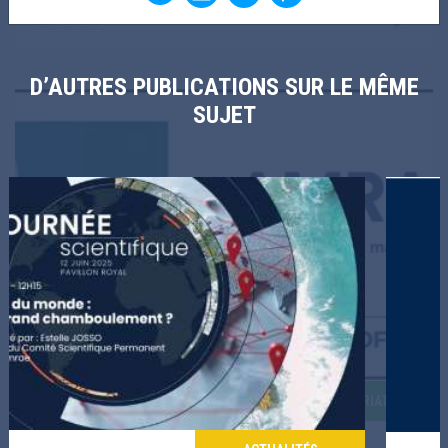
Lire la suite
D’AUTRES PUBLICATIONS SUR LE MÊME
SUJET
PARTENARIAT
Amrae - Soutien officiel - Route du Rhum