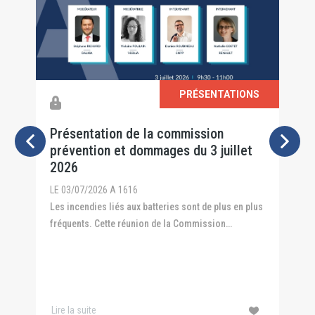
S
PRÉSENTATIONS
4
Présentation de la commission
P
prévention et dommages du 3 juillet
P
2026
2
LE 03/07/2026 A 1616
L
26
Les incendies liés aux batteries sont de plus en plus
L
fréquents. Cette réunion de la Commission
p
Prévention et Dommages a ...
Lire la suite
L