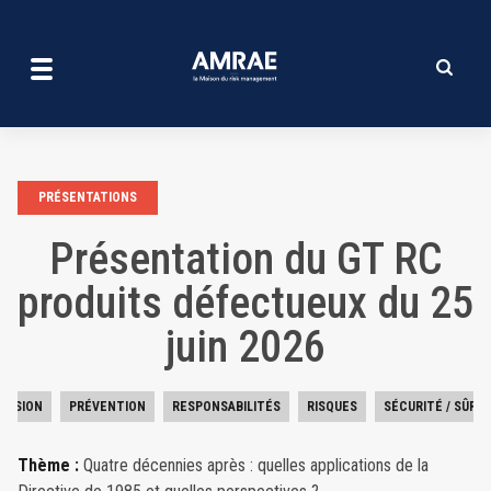
Présentation du GT RC prod
Aller
au
contenu
principal
PRÉSENTATIONS
Présentation du GT RC
produits défectueux du 25
juin 2026
HÉSION
PRÉVENTION
RESPONSABILITÉS
RISQUES
SÉCURITÉ / SÛRE
Thème :
Quatre décennies après : quelles applications de la