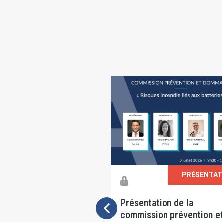
PRÉSENTATIONS
PRÉSENTAT
ation de la
Présentation du GT RC
ion prévention et
produits défectueux du 25