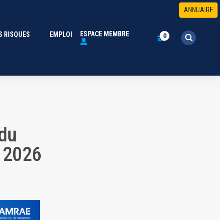
-EY édition 2026 | AMRAE
ANNUAIRE
ESPACE MEMBRE
S RISQUES
(CURRENT)
EMPLOI
0
 du
 2026