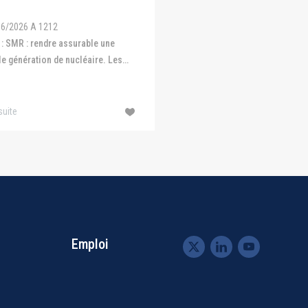
9 juin 2026
LE 10/06/2026 A 1414
06/2026 A 909
Présentation du GT RC environ
versité et écosystèmes Thème :
8 juin 2026 Thème : Focus sur
t la biodiversité sous tension :
l’assurabilité du risque enviro
êtes-vous prêt à gérer les risques ? ...
Cett ...
Lire la suite
 suite
Emploi