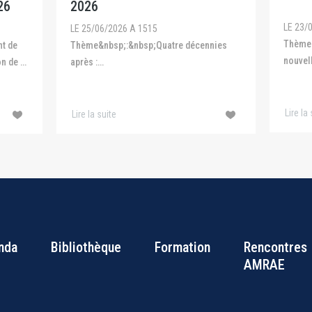
du 1
LE 23/06/2026 A 1212
LE 19/
Thème : SMR : rendre assurable une
nies
GT Biodi
nouvelle génération de nucléaire. Les
L'eau e
petits réacteurs modulaires (SMR)
e la
ouvrent ...
perspe
Lire la suite
Lire la
nda
Bibliothèque
Formation
Rencontres
Bottom
AMRAE
Footer