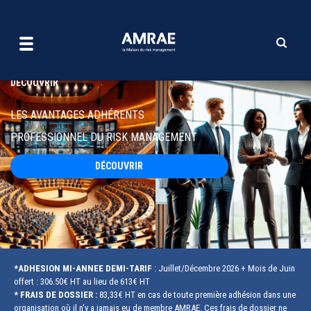
Professionnel du risk man
Aller
au
contenu
principal
DÉCOUVRIR
LES AVANTAGES ADHÉRENTS
PROFESSIONNEL DU RISK MANAGEMENT
DÉCOUVRIR
*ADHESION MI-ANNEE DEMI-TARIF
: Juillet/Décembre 2026 + Mois de Juin
offert : 306.50€ HT au lieu de 613€ HT
* FRAIS DE DOSSIER :
83,33€ HT en cas de toute première adhésion dans une
organisation où il n'y a jamais eu de membre AMRAE. Ces frais de dossier ne