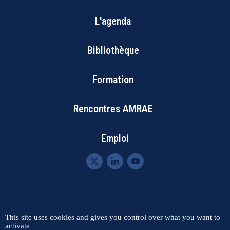
L'agenda
Footer
Bibliothèque
Menu
Formation
Rencontres AMRAE
Emploi
Menu
Contact
Plan du site
This site uses cookies and gives you control over what you want to
activate
Mentions légales
RGPD