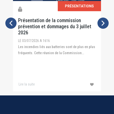
S
PRÉSENTATIONS
4
Présentation de la commission
P
prévention et dommages du 3 juillet
P
2026
2
LE 03/07/2026 A 1616
L
26
Les incendies liés aux batteries sont de plus en plus
L
fréquents. Cette réunion de la Commission
p
Prévention et Dommages a ...
Lire la suite
L