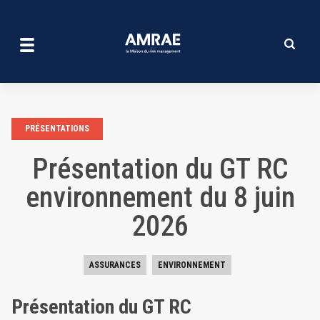
Présentation du GT RC envi
Aller
au
contenu
principal
PRÉSENTATIONS
Présentation du GT RC
environnement du 8 juin
2026
ASSURANCES
ENVIRONNEMENT
Présentation du GT RC