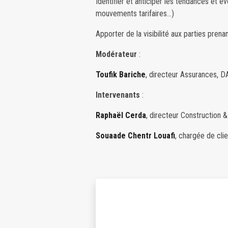
Identifier et anticiper les tendances et é
mouvements tarifaires…)
Apporter de la visibilité aux parties pren
Modérateur
:
Toufik Bariche
, directeur Assurances, D
Intervenants
:
Raphaël Cerda
, directeur Construction 
Souaade Chentr Louafi
, chargée de cl