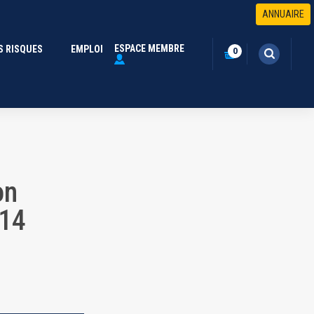
ier du 14 octobre 2025 | A
ANNUAIRE
ESPACE MEMBRE
S RISQUES
(CURRENT)
EMPLOI
0
on
 14