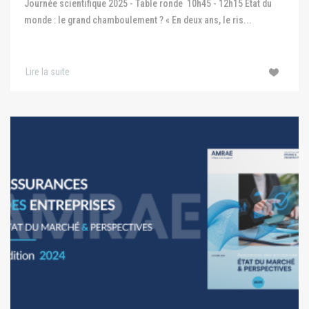
Journée scientifique 2025 - Table ronde 10h45 - 12h15 État du
monde : le grand chamboulement ? « En deux ans, le ris...
Lire la suite