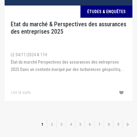
ÉTUDES & ENQUÊTES
Etat du marché & Perspectives des assurances
des entreprises 2025
LE 04/11/2024 A 11H
État du marché Perspectives des assurances des entreprises
2025 Dans un contexte marqué par des turbulences géopolitiq...
Lire la suite
Pagination
Page
1
Page
2
Page
3
Page
4
Page
5
Page
6
Page
7
Page
8
Page
9
Page
››
courante
suiv