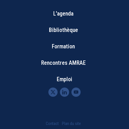
L'agenda
Footer
Bibliothèque
Menu
Formation
Rencontres AMRAE
Emploi
Menu
Contact
Plan du site