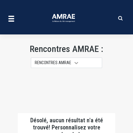
Rencontres Amrae | AMRAE
Aller
au
contenu
principal
Rencontres AMRAE :
RENCONTRES AMRAE
Désolé, aucun résultat n'a été
trouvé! Personnalisez votre