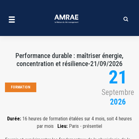
Performance durable : maîtr
Aller
au
contenu
principal
Performance durable : maîtriser énergie,
concentration et résilience-21/09/2026
21
FORMATION
Septembre
2026
Durée:
16 heures de formation étalées sur 4 mois, soit 4 heures
par mois
Lieu:
Paris - présentiel