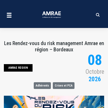
Les Rendez-vous du risk m
Aller
au
contenu
principal
Les Rendez-vous du risk management Amrae en
région – Bordeaux
08
AMRAE REGION
Octobre
2026
Adhérents
Crises et PCA