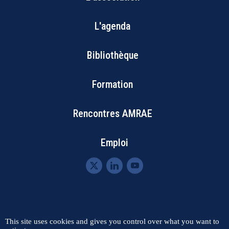
L'agenda
Footer
Bibliothèque
Menu
Formation
Rencontres AMRAE
Emploi
Menu
This site uses cookies and gives you control over what you want to
Contact
Plan du site