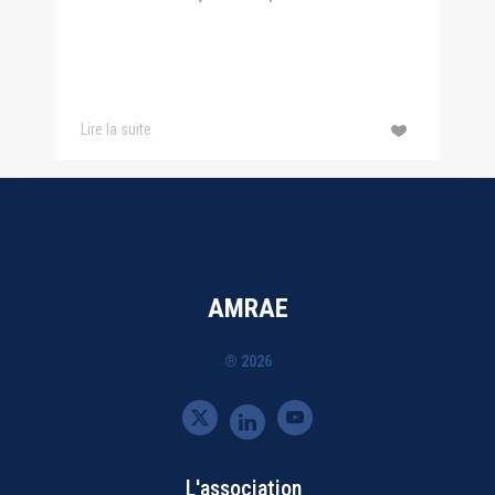
sinistralité, respon ...
Lire la suite
AMRAE
® 2026
L'association
Bottom