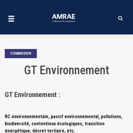
GT Environnement | AMRAE
Aller
au
contenu
principal
COMMISSION
GT Environnement
GT Environnement
:
RC environnementale, passif environnemental, pollutions,
biodiversité, contentieux écologiques, transition
énergétique, décret tertiaire, etc.