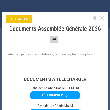
La bibliothèque de l’amrae
Aller
au
contenu
ACTUALITÉS
principal
Documents Assemblée Générale 2026
LA BIBLIOTHÈQUE DE L’AMRAE
AG
Search
Téléchargez les candidatures, le pouvoir, les comptes
FILTRER PAR THÉMATIQUE PRINCIPALE
DOCUMENTS À TÉLÉCHARGER
FILTRER PAR UNIVERS DE RISQUE
Candidature Anne-Gaëlle DELATTRE
TRI PAR DATE
TÉLÉCHARGER
Candidature Cédric MALKI