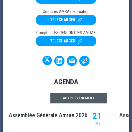
Lire la suite
Comptes AMRAE Formation
TÉLÉCHARGER
Comptes LES RENCONTRES AMRAE
TÉLÉCHARGER
AGENDA
AUTRE ÉVÉNEMENT
21
Assemblée Générale Amrae 2026
Asse
PARTENARIAT
Mai
Amrae - Soutien officiel - Route du Rhum