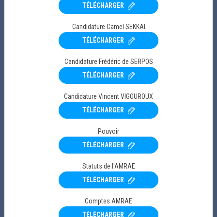
TÉLÉCHARGER
Candidature Camel SEKKAI
TÉLÉCHARGER
Candidature Frédéric de SERPOS
TÉLÉCHARGER
REVUE ATOUT RISK
Candidature Vincent VIGOUROUX
MANAGER
TÉLÉCHARGER
ATOUT RISK MANAGER N°49 - Eté 2026
Pouvoir
TÉLÉCHARGER
Statuts de l'AMRAE
LE 16/07/2026 A 15H
ATOUT RISK MANAGER N°49 - Eté 2026 Sommaire ÉDITO Oliver
TÉLÉCHARGER
wild : VP Scientifique Amrae, directeur des risques Veoli...
Comptes AMRAE
TÉLÉCHARGER