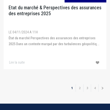
Etat du marché & Perspectives des assurances
des entreprises 2025
LE 04/11/2024 A 11H
État du marché Perspectives des assurances des entreprises
2025 Dans un contexte marqué par des turbulences géopolitiq...
Lire la suite
Pagination
Page
1
Page
2
Page
3
Page
4
Page
››
courante
suiv