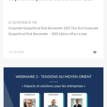
LE 20/04/2026 A 12H
Corporate Geopolitical Risk Barometer 2025 This first Corporate
Geopolitical Risk Barometer – 2025 Edition offers a new...
Lire la suite