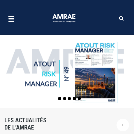
| AMRAE
Aller
au
contenu
principal
LES ACTUALITÉS
DE L’AMRAE