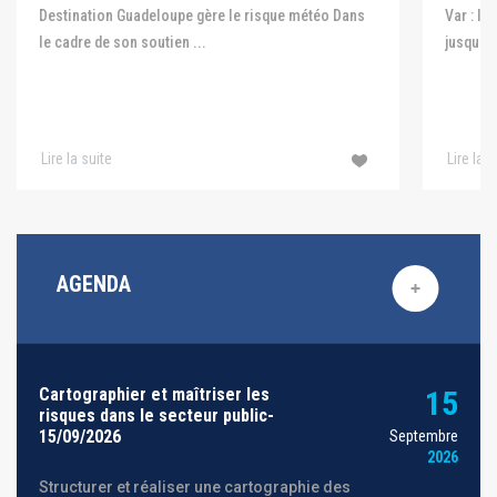
Var : le
Destination Guadeloupe gère le risque météo Dans
jusqu'au
le cadre de son soutien ...
Lire la suite
Lire la s
AGENDA
Cartographier et maîtriser les
15
risques dans le secteur public-
15/09/2026
Septembre
2026
Structurer et réaliser une cartographie des