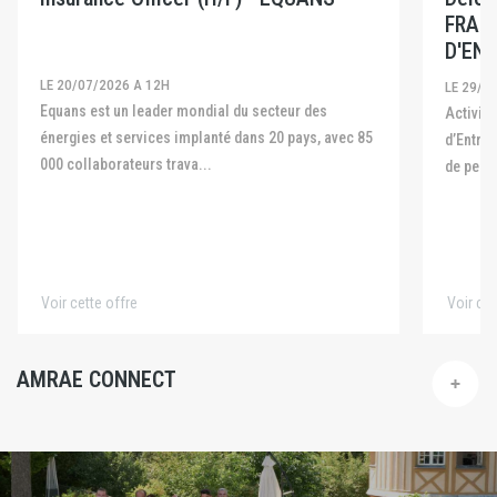
FRAN
D'ENT
LE 20/07/2026 A 12H
LE 29/0
Equans est un leader mondial du secteur des
Activité La Fédération Française des Captives
énergies et services implanté dans 20 pays, avec 85
d’Entre
000 collaborateurs trava...
de pers
Voir cette offre
Voir cet
AMRAE CONNECT