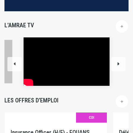
L’AMRAE TV
LES OFFRES D’EMPLOI
CDI
Insurance Officer (H/F) - EQUANS
Délég