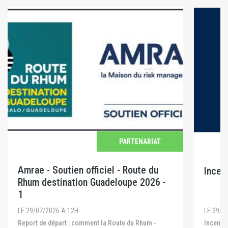
PARTENARIAT
Amrae - Soutien officiel - Route du
Incen
Rhum destination Guadeloupe 2026 -
1
LE 29/0
LE 29/07/2026 A 12H
Incendies en Gironde, dans les Landes et dans le
Report de départ : comment la Route du Rhum -