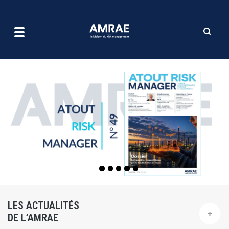
| AMRAE
Aller
au
contenu
principal
LES ACTUALITÉS
DE L’AMRAE