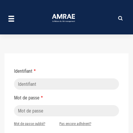
Se connecter | AMRAE
Aller
au
contenu
principal
Identifiant
Mot de passe
Mot de passe oublié?
Pas encore adhérent?