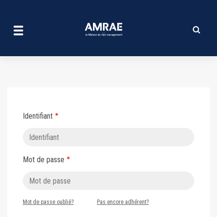
Se connecter | AMRAE
Aller
au
contenu
principal
Identifiant
Mot de passe
Mot de passe oublié?
Pas encore adhérent?