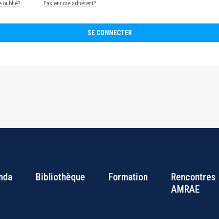
 oublié?
Pas encore adhérent?
nda
Bibliothèque
Formation
Rencontres
Bottom
AMRAE
Footer