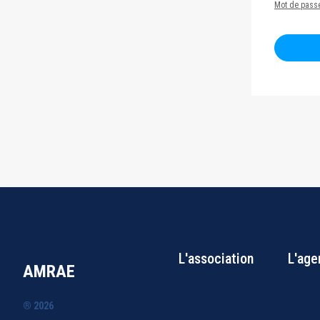
Mot de passe
L'association
L'age
AMRAE
® 2026