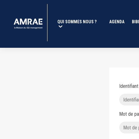
Se connecter | AMRAE
Aller
au
contenu
Navigation
QUI SOMMES NOUS ?
(CURRENT)
AGENDA
BIB
principal
principale
Identifiant
Mot de p