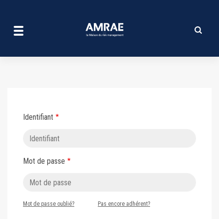
Se connecter | AMRAE
Aller
au
contenu
principal
Identifiant
Mot de passe
Mot de passe oublié?
Pas encore adhérent?