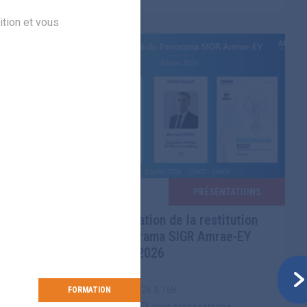
ition et vous
TATIONS
PRÉSENTATIONS
mission
Présentation de la restitution
s du 3
du Panorama SIGR Amrae-EY
édition 2026
LE 03/07/2026 A 16H
FORMATION
FORMATIO
L’Amrae et EY vous proposent une