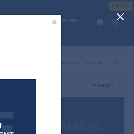
ANNUAIRE
ESPACE MEMBRE
S RISQUES
(CURRENT)
EMPLOI
0
Search
TRI PAR DATE