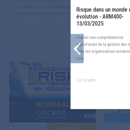
2026 EDITI
- S'adapter avec audace. Membres de
Risque dans un monde 
continues to
l'Amrae, ces Rencontres sont les vôtres. Un
évolution - ARM400-
prem...
m...
13/03/2025
Fournir une compréhension
approfondie de la gestion des 
Lire la suite
Lire la suite
dans les organisations modern
com
Lire la suite
ACTUALITÉS