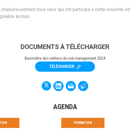
chaleureusement tous ceux qui ont participé à cette nouvelle éd
réable lecture.
DOCUMENTS À TÉLÉCHARGER
Baromètre des métiers du risk management 2024
TÉLÉCHARGER
ÉTUDES & ENQUÊTES
PRÉSEN
ight Upon Cyber
Présentation de la com
e - 2026 Edition
prévention et dommage
AGENDA
juillet 2026
026 A 11H
LE 03/07/2026 A 16H
TION
FORMATION
Les incendies liés aux batteries sont de