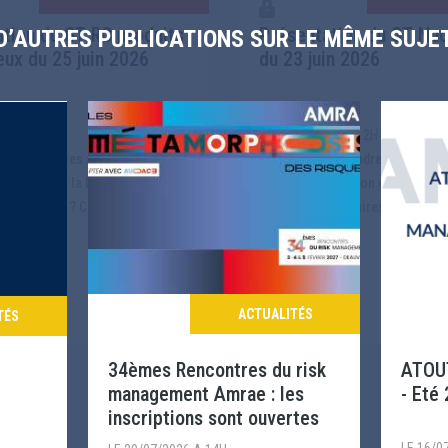
tion du GT RC produits
Présentation du GT Nuc
D’AUTRES PUBLICATIONS SUR LE MÊME SUJE
ux du 25 juin 2026
du 23 juin 2026
026 A 15H
LE 23/06/2026 A 12H
Thème : SMR : rendre assurable une
lications de la Directive de 1985
nouvelle génération de nucléaire
erspectives ? Cette première ...
réacteurs modulaires (SMR) ouvr
ACTUALITÉS
Lire la suite
TÉS
34èmes Rencontres du risk
ATOU
management Amrae : les
- Eté
inscriptions sont ouvertes