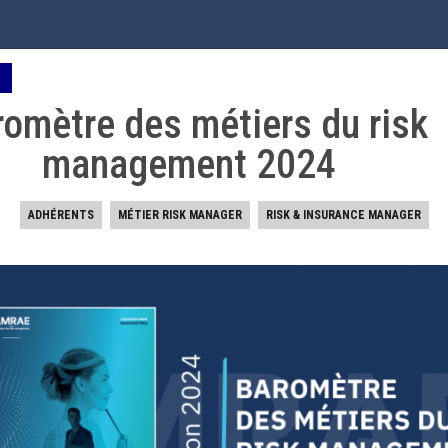
 | AMRAE
LIOTHÈQUE
FORMATION
RENCONTRES
CARTOGRAPHIE DE
AMRAE
omètre des métiers du risk
management 2024
LA BIBLIOTHÈQUE DE L’AMRAE
ADHÉRENTS
MÉTIER RISK MANAGER
RISK & INSURANCE MANAGER
DE RISQUE