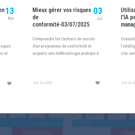
ON The cyber insurance market
plus en plus fréquents. Cette réu
13
03
en
Mieux gérer vos risques
Utilis
 expand, driven by falling
Commission Prévention et Domm
de
l’IA p
Mar
Juil
conformité-03/07/2025
manag
Comprendre les facteurs de succès
Connaitre les limites et les atouts de
risques
d’un programme de conformité et
l’intell
Lire la suite
es et
acquérir une méthodologie pratique d
s’en ser
Lire la suite
Lire la s
PRÉSENTATIONS
PRÉSEN