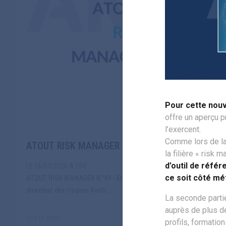
Pour cette nouv
offre un aperçu p
l’exercent.
Comme lors de la
ATOUT RISK MANAGER N°49 - Eté 2026
la filière « risk
d’outil de réfé
LE 16/07/2026 A 15H
ce soit côté m
ATOUT RISK MANAGER N°49 - Eté 2026 Sommaire ÉDITO Oliver wild : VP Scientifique Amrae,
directeur des risques Veoli...
La seconde parti
auprès de plus 
Lire la suite
profils, formatio