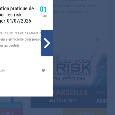
nion de la
restitution des principaux enseignements
01
ation pratique de
Prévenir les risques
ages a...
de l'édition 2026 du Panorama SIGR..
our les risk
pénaux-25/11/2025
Juil
Référence...
er-01/07/2025
pénaux encourus par les personne
igence artificielle pour pouvoir
Lire la suite
morales ou les personnes physiqu
vir au quotidi
uite
Lire la suite
TATIONS
ACTUALITÉS