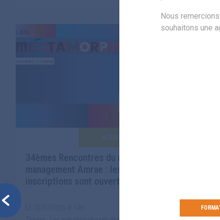
Nous remercions 
souhaitons une ag
ACTUALITÉS
34èmes Rencontres du risk
LUCY - L
management Amrae : les
Insuranc
inscriptions sont ouvertes
Previous
LE 09/07/2
LE 20/07/2026 A 14H
FORMA
LUCY - LIGHT UPON CYBER INSURANCE -
Thème : Les métamorphoses des risques