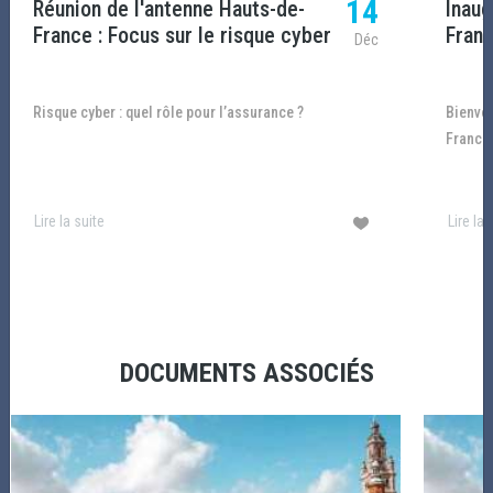
14
Réunion de l'antenne Hauts-de-
Inaug
Lire la suite
France : Focus sur le risque cyber
Fran
Déc
Risque cyber : quel rôle pour l’assurance ?
Bienvenue à l’inauguration de l’antenne Hauts-de-
France
Lire la suite
Lire la 
DOCUMENTS ASSOCIÉS
PARTENARIAT
Amrae - Soutien officiel - Route du Rhum