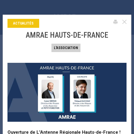
La bibliothèque de l’amrae
Aller
au
contenu
ACTUALITÉS
principal
AMRAE HAUTS-DE-FRANCE
LA BIBLIOTHÈQUE DE L’AMRAE
L'ASSOCIATION
Search
FILTRER PAR THÉMATIQUE PRINCIPALE
FILTRER PAR UNIVERS DE RISQUE
TRI PAR DATE
Ouverture de
L'Antenne Régionale Hauts-de-France !