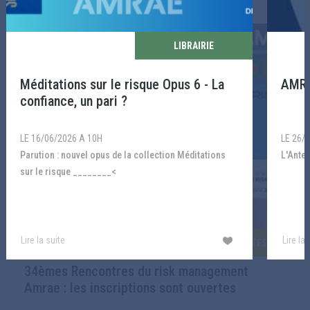
LIBRAIRIE
Méditations sur le risque Opus 6 - La
AMRA
confiance, un pari ?
LE 16/06/2026 A 10H
LE 26/
Parution : nouvel opus de la collection Méditations
L'Ant
sur le risque ________<
Lire la suite
Lire la 
ACTUALITÉS
34èmes Rencontres du risk management
Amrae : les inscriptions sont ouvertes