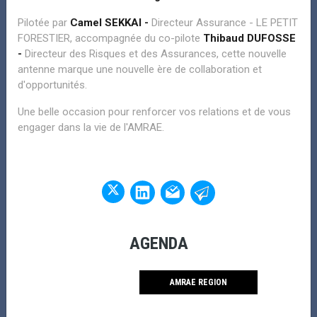
Pilotée par
Camel SEKKAI -
Directeur Assurance - LE PETIT
FORESTIER, accompagnée du co-pilote
Thibaud DUFOSSE
-
Directeur des Risques et des Assurances, cette nouvelle
antenne marque une nouvelle ère de collaboration et
d'opportunités.
Une belle occasion pour renforcer vos relations et de vous
engager dans la vie de l'AMRAE.
REVUE ATOUT RISK
MANAGER
ATOUT RISK MANAGER N°49 - Eté 2026
AGENDA
LE 16/07/2026 A 15H
ATOUT RISK MANAGER N°49 - Eté 2026 Sommaire ÉDITO Oliver
wild : VP Scientifique Amrae, directeur des risques Veoli...
AMRAE REGION