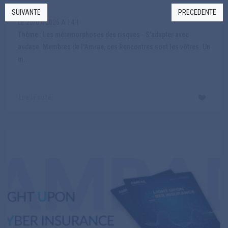
SUIVANTE
PRECEDENTE
LE 20/07/2026 A 14H
Thème : Les métamorphoses des risques - S'adapter avec
audace. Membres de l'Amrae, ces Rencontres sont les vôtres. Un
m...
Lire la suite