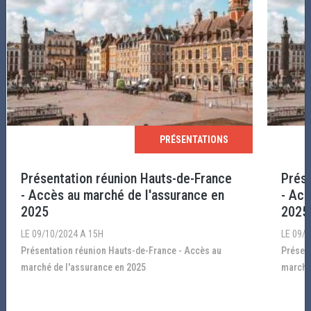
destination Guadeloupe 2026 - 1
LE 29/07/2026 A 12H
Report de départ : comment la Route du Rhum - Destination
Guadeloupe gère le risque météo Dans le cadre de son soutien ...
PRÉSENTATIONS
Lire la suite
Présentation réunion Hauts-de-France
Prése
- Accès au marché de l'assurance en
- Acc
2025
2025
LE 09/10/2024 A 15H
LE 09/
Présentation réunion Hauts-de-France - Accès au
Présentation réunion Hauts-de-France - Accès au
marché de l'assurance en 2025
marché