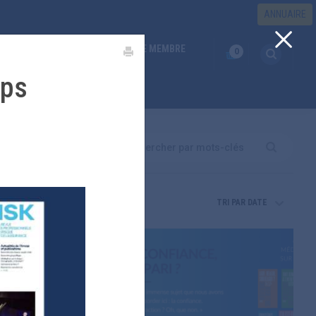
ANNUAIRE
ESPACE MEMBRE
S RISQUES
(CURRENT)
EMPLOI
0
mps
Search
TRI PAR DATE