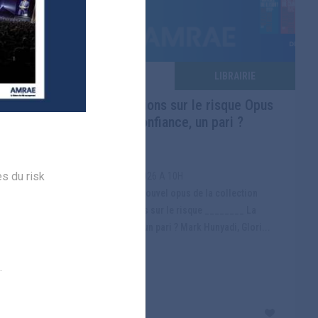
TATIONS
LIBRAIRIE
diversité
Méditations sur le risque Opus
juin 2026
6 - La confiance, un pari ?
es du risk
LE 16/06/2026 A 10H
Parution : nouvel opus de la collection
ion : êtes-
Méditations sur le risque ________ La
...
confiance, un pari ? Mark Hunyadi, Glori...
.
Lire la suite