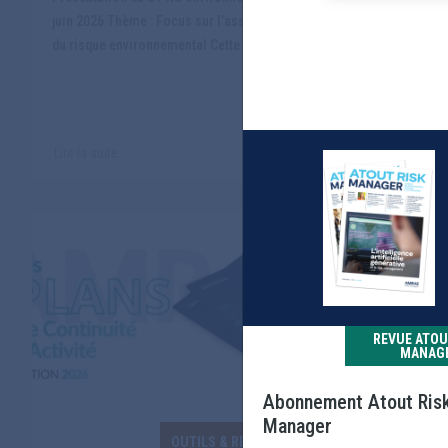
juin 2026 Thème : Focus sur l’assurabilité
juin 2026 Th
du risque environnemental Cette pr...
opportunité
Lire la suite
Lire la suite
REVUE ATOU
MANAG
Abonnement Atout Ris
Manager
OUTILS & RÉFÉRENTIELS