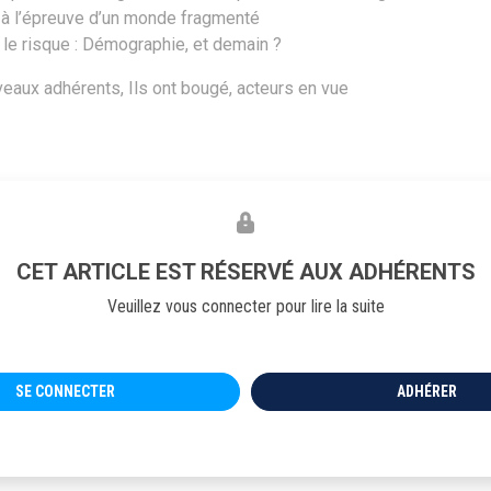
n à l’épreuve d’un monde fragmenté
 le risque : Démographie, et demain ?
veaux adhérents, Ils ont bougé, acteurs en vue
CET ARTICLE EST RÉSERVÉ AUX ADHÉRENTS
Veuillez vous connecter pour lire la suite
PRÉSENTATIONS
PRÉSEN
tion de la réunion
Enregistrement Webina
4 juin 2026
baromètres géopolitiq
SE CONNECTER
ADHÉRER
AMRAE-ESSEC 040620
026 A 14H
LE 04/06/2026 A 16H
Enregistrement du webinaire AMRAE -