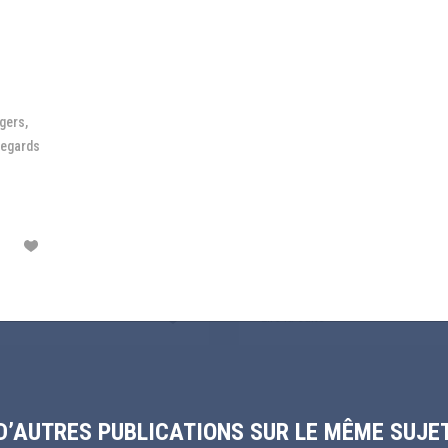
umière sur la
Présentation de la com
surance édition 2026
Supply Chain du 27 mai
026 A 10H
LE 28/05/2026 A 10H
regards
Commission Supply Chain et Transport
6 Une dynamique favorable mais
Sujet : Transport : évolution des
e fragile Pour sa sixième
de leur assurabilité ? L'évolution
Lire la suite
D’AUTRES PUBLICATIONS SUR LE MÊME SUJE