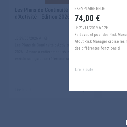
EXEMPLAIRE RELIÉ
Les Plans de Continuité
LUCY : L
74,00 €
d'Activité - Edition 2026
cyberas
LE 21/11/2019 A 12H
Fait avec et pour des Risk Managers,
LE 29/05/2026 A 16H
LE 29/05/2
Atout Risk Manager croise les 
Les Plans de Continuité d'Activité - Edition
LUMIÈRE SUR LA CYBERASSURANCE -
des différentes fonctions d
2026 L’Amrae a entièrement révisé et
Édition 202
enrichi son guide de référence sur l...
un équilibr
édition...
Lire la suite
Lire la suite
Lire la suite