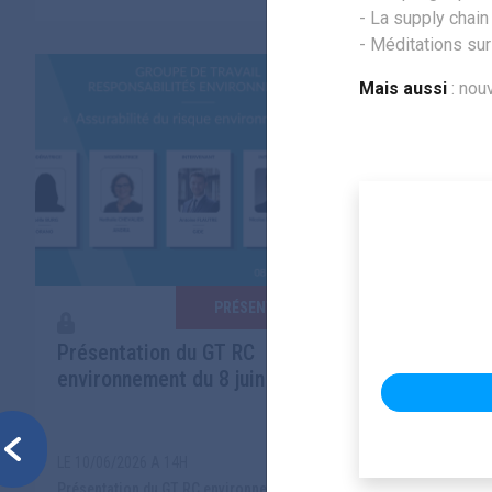
- La supply chai
- Méditations sur
Mais aussi
: nou
PRÉSENTATIONS
Présentation du GT RC
Présenta
environnement du 8 juin 2026
AuRA du 
Previous
LE 10/06/2026 A 14H
LE 10/06/2
Présentation du GT RC environnement du 8
Réunion de l'Antenne AuRA de l'Amrae du 4