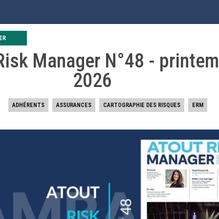
 | AMRAE
LIOTHÈQUE
FORMATION
RENCONTRES
CARTOGRAPHIE DE
ER
AMRAE
Risk Manager N°48 - printe
2026
LA BIBLIOTHÈQUE DE L’AMRAE
ADHÉRENTS
ASSURANCES
CARTOGRAPHIE DES RISQUES
ERM
DE RISQUE