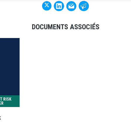
ème : IA : impacts et
ESSEC Risques géopolitiques : l
s Sont intervenus : Pauline D...
entreprises sont-elles condamn
sidératio...
DOCUMENTS ASSOCIÉS
Lire la suite
T RISK
ER
k
ÉTUDES & ENQUÊTES
PRÉSEN