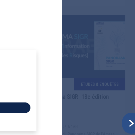
TATIONS
ÉTUDES & ENQUÊTES
ire
Panorama SIGR -18e édition
ues
2026
26
LE 02/06/2026 A 16H
18e édition du Panorama SIGR de l’Amrae –