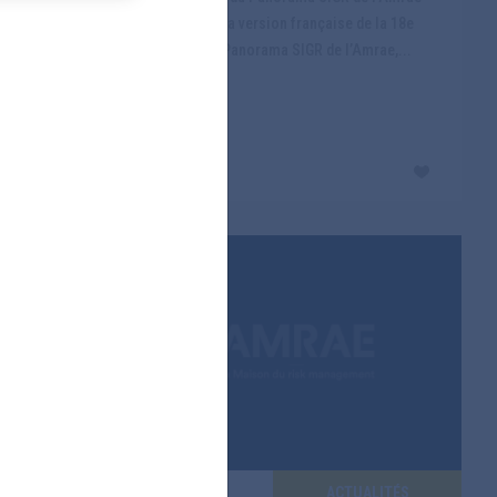
Juin 2026 La version française de la 18e
es
édition du Panorama SIGR de l’Amrae,...
ées à la
Lire la suite
TATIONS
ACTUALITÉS