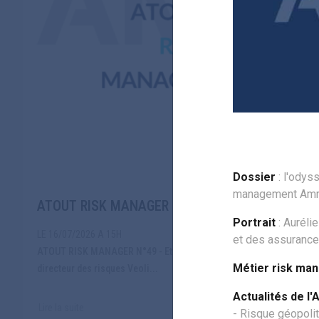
Dossier
: l'odys
management Amr
ATOUT RISK MANAGER N°49 - Eté 2026
Portrait
: Auréli
LE 16/07/2026 A 15H
et des assurance
ATOUT RISK MANAGER N°49 - Eté 2026 Sommaire ÉDITO Oliver wild : VP Scientifique Amrae,
Métier risk ma
directeur des risques Veoli...
Actualités de l'
Lire la suite
- Risque géopoli