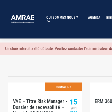
L'agenda de l'amrae | AMRA
Aller
au
contenu
Navigation
QUI SOMMES NOUS ?
(CURRENT)
AGENDA
BIB
principal
principale
Message
Un choix interdit a été détecté. Veuillez contacter l'administrateur du
d'erreur
FORMATION
15
VAE – Titre Risk Manager -
ERM 360
Dossier de recevabilité –
Avril