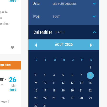
2019
Date
Type
la
nt les
Calendrier
8 AOUT
AOUT
2026
D
L
M
M
J
V
S
RMATION
1
2
3
4
5
6
7
8
26
er -
9
10
11
12
13
14
15
 –
Mai
2019
16
17
18
19
20
21
22
23
24
25
26
27
28
29
ivret 2
30
31