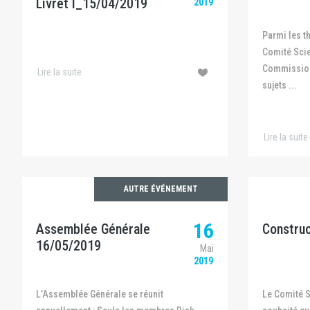
Livret I_15/04/2019
2019
Parmi les thématiques retenues par le
Comité Scie
Commission
Lire la suite
sujets ...
Lire la suite
AUTRE ÉVÉNEMENT
16
Assemblée Générale
Constru
16/05/2019
Mai
2019
L’Assemblée Générale se réunit
Le Comité Scientifique Permanent a