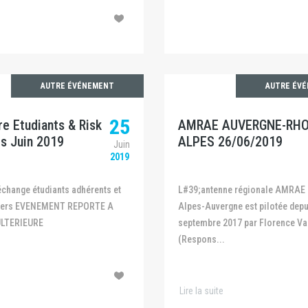
AUTRE ÉVÉNEMENT
AUTRE ÉV
25
e Etudiants & Risk
AMRAE AUVERGNE-RHO
s Juin 2019
ALPES 26/06/2019
Juin
2019
L#39;antenne régionale AMRAE en Rhône-
gers EVENEMENT REPORTE A
Alpes-Auvergne est pilotée depu
ULTERIEURE
septembre 2017 par Florence Va
(Respons...
Lire la suite