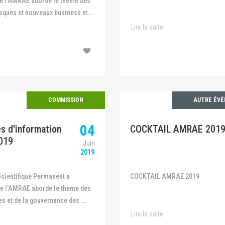
e l'AMRAE aborde le thème des
sques et nouveaux business m...
Lire la suite
COMMISSION
AUTRE ÉV
04
s d'information
COCKTAIL AMRAE 201
019
Juin
2019
COCKTAIL AMRAE 2019
e l'AMRAE aborde le thème des
es et de la gouvernance des ...
Lire la suite