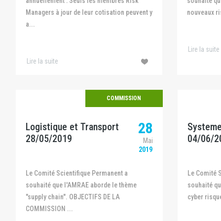
annuellement : Seuls les membres Risk
souhaité qu
Managers à jour de leur cotisation peuvent y
nouveaux ri
a...
Lire la suite
Lire la suite
COMMISSION
28
Logistique et Transport
Systeme
28/05/2019
04/06/2
Mai
2019
Le Comité Scientifique Permanent a
Le Comité Scientifique Permanent a
souhaité que l'AMRAE aborde le thème
souhaité qu
"supply chain". OBJECTIFS DE LA
cyber risqu
COMMISSION ...