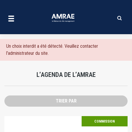
L'agenda de l'amrae | AMRA
Aller
au
contenu
principal
Message
Un choix interdit a été détecté. Veuillez contacter
l'administrateur du site.
d'erreur
L’AGENDA DE L’AMRAE
TRIER PAR
COMMISSION