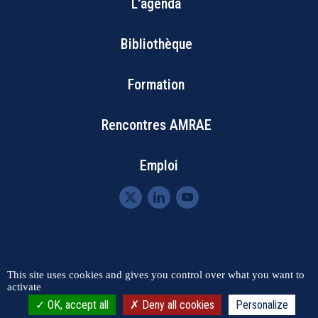
L'agenda
Footer
Bibliothèque
Menu
Formation
Rencontres AMRAE
Emploi
Menu
This site uses cookies and gives you control over what you want to
Contact
Plan du site
activate
Mentions légales
RGPD
Pied
OK, accept all
Deny all cookies
Personalize