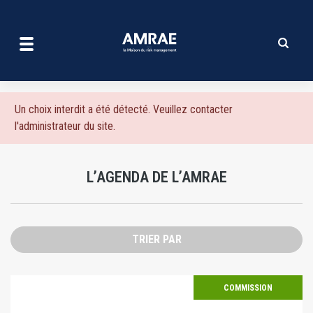
L'agenda de l'amrae | AMRA
Aller
au
contenu
principal
Message
Un choix interdit a été détecté. Veuillez contacter
l'administrateur du site.
d'erreur
L’AGENDA DE L’AMRAE
TRIER PAR
COMMISSION