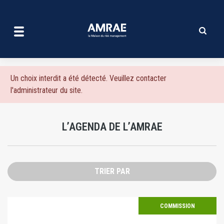
L'agenda de l'amrae | AMRA
Aller
au
contenu
principal
Message
Un choix interdit a été détecté. Veuillez contacter
l'administrateur du site.
d'erreur
L’AGENDA DE L’AMRAE
TRIER PAR
COMMISSION