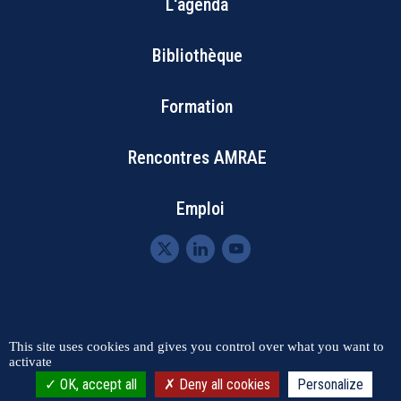
L'agenda
Footer
Bibliothèque
Menu
Formation
Rencontres AMRAE
Emploi
Menu
This site uses cookies and gives you control over what you want to
Contact
Plan du site
activate
Mentions légales
RGPD
Pied
OK, accept all
Deny all cookies
Personalize