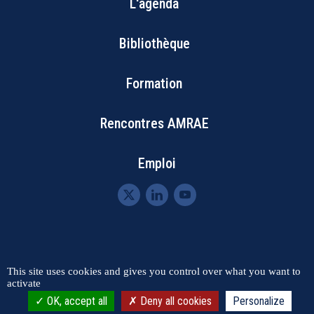
L'agenda
Footer
Bibliothèque
Menu
Formation
Rencontres AMRAE
Emploi
Menu
This site uses cookies and gives you control over what you want to
Contact
Plan du site
activate
Mentions légales
RGPD
Pied
OK, accept all
Deny all cookies
Personalize