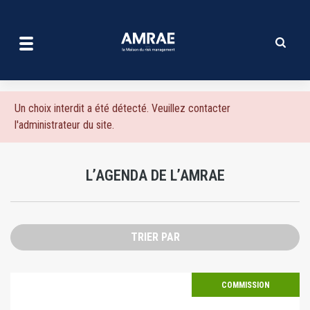
L'agenda de l'amrae | AMRA
Aller
au
contenu
principal
Message
Un choix interdit a été détecté. Veuillez contacter
l'administrateur du site.
d'erreur
L’AGENDA DE L’AMRAE
TRIER PAR
COMMISSION