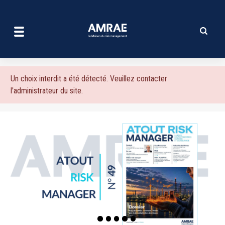
| AMRAE
Aller
au
contenu
principal
Message
Un choix interdit a été détecté. Veuillez contacter
l'administrateur du site.
d'erreur