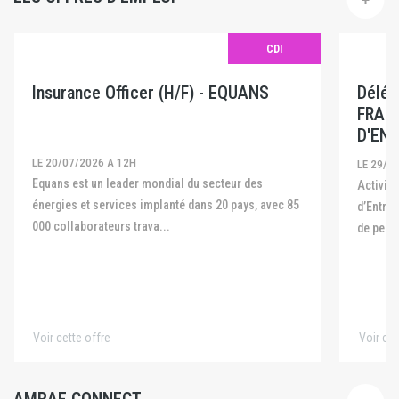
CDI
Insurance Officer (H/F) - EQUANS
Délég
FRAN
D'ENT
LE 20/07/2026 A 12H
LE 29/0
Equans est un leader mondial du secteur des
Activité La Fédération Française des Captives
énergies et services implanté dans 20 pays, avec 85
d’Entre
000 collaborateurs trava...
de pers
Voir cette offre
Voir cet