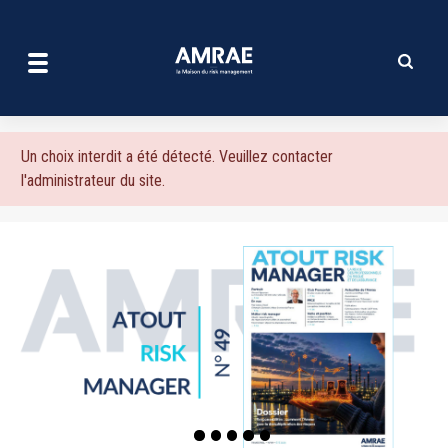
| AMRAE
Aller
au
contenu
principal
Message
Un choix interdit a été détecté. Veuillez contacter
l'administrateur du site.
d'erreur