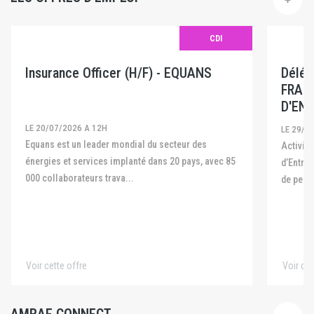
CDI
Insurance Officer (H/F) - EQUANS
Délég
FRAN
D'ENT
LE 20/07/2026 A 12H
LE 29/0
Equans est un leader mondial du secteur des
Activité La Fédération Française des Captives
énergies et services implanté dans 20 pays, avec 85
d’Entre
000 collaborateurs trava...
de pers
Voir cette offre
Voir cet