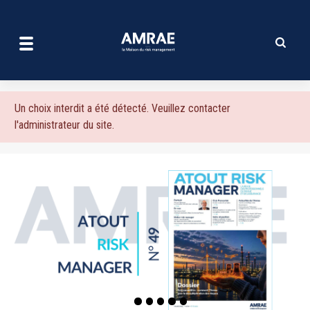
| AMRAE
Aller
au
contenu
principal
Message
Un choix interdit a été détecté. Veuillez contacter
l'administrateur du site.
d'erreur