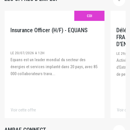
CDI
Insurance Officer (H/F) - EQUANS
Délég
FRAN
D'ENT
LE 20/07/2026 A 12H
LE 29/0
Equans est un leader mondial du secteur des
Activité La Fédération Française des Captives
énergies et services implanté dans 20 pays, avec 85
d’Entre
000 collaborateurs trava...
de pers
Voir cette offre
Voir cet