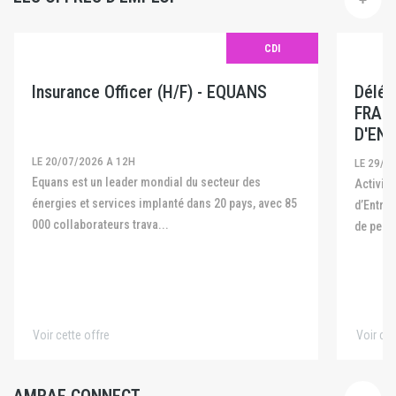
CDI
Insurance Officer (H/F) - EQUANS
Délég
FRAN
D'ENT
LE 20/07/2026 A 12H
LE 29/0
Equans est un leader mondial du secteur des
Activité La Fédération Française des Captives
énergies et services implanté dans 20 pays, avec 85
d’Entre
000 collaborateurs trava...
de pers
Voir cette offre
Voir cet