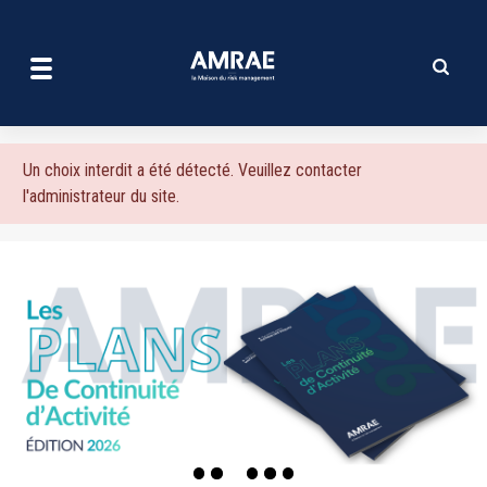
| AMRAE
Aller
au
contenu
principal
Message
Un choix interdit a été détecté. Veuillez contacter
l'administrateur du site.
d'erreur