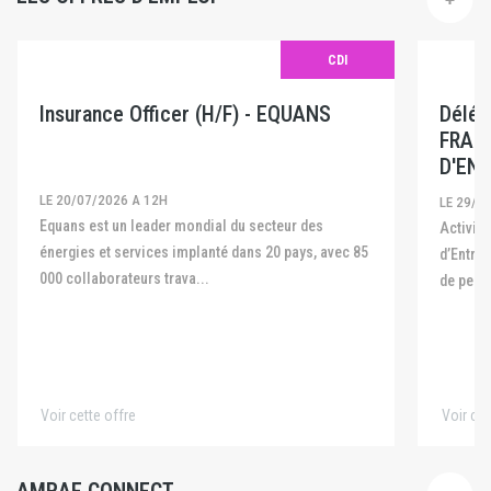
CDI
Insurance Officer (H/F) - EQUANS
Délég
FRAN
D'ENT
LE 20/07/2026 A 12H
LE 29/0
Equans est un leader mondial du secteur des
Activité La Fédération Française des Captives
énergies et services implanté dans 20 pays, avec 85
d’Entre
000 collaborateurs trava...
de pers
Voir cette offre
Voir cet