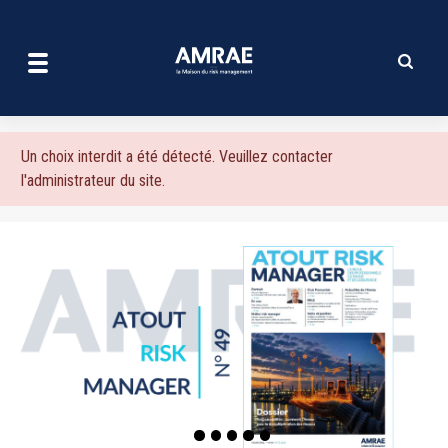
| AMRAE
Aller
au
contenu
principal
Message
Un choix interdit a été détecté. Veuillez contacter
l'administrateur du site.
d'erreur