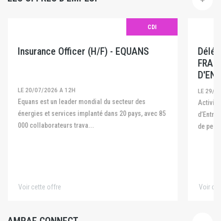
CDI
Insurance Officer (H/F) - EQUANS
Délég
FRAN
D'ENT
LE 20/07/2026 A 12H
LE 29/0
Equans est un leader mondial du secteur des
Activité La Fédération Française des Captives
énergies et services implanté dans 20 pays, avec 85
d’Entre
000 collaborateurs trava...
de pers
Voir cette offre
Voir cet