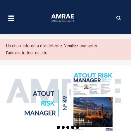
| AMRAE
Aller
au
contenu
principal
Message
Un choix interdit a été détecté. Veuillez contacter
l'administrateur du site.
d'erreur