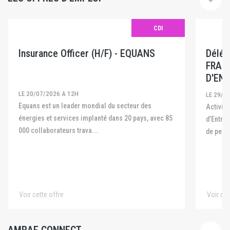
CDI
Insurance Officer (H/F) - EQUANS
Délég
FRAN
D'ENT
LE 20/07/2026 A 12H
LE 29/0
Equans est un leader mondial du secteur des
Activité La Fédération Française des Captives
énergies et services implanté dans 20 pays, avec 85
d’Entre
000 collaborateurs trava...
de pers
Voir cette offre
Voir cet