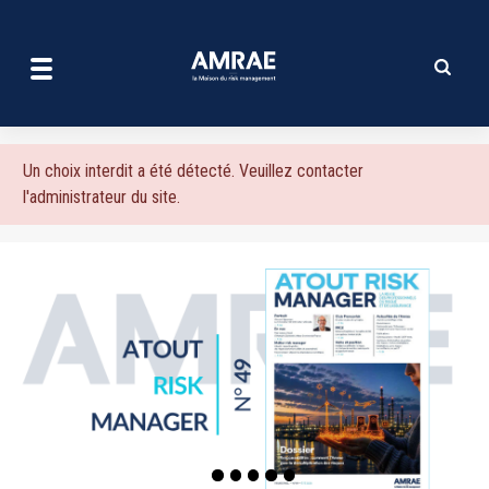
| AMRAE
Aller
au
contenu
principal
Message
Un choix interdit a été détecté. Veuillez contacter
l'administrateur du site.
d'erreur