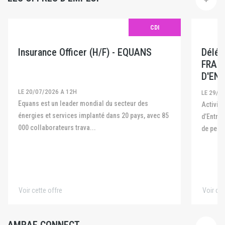
CDI
Insurance Officer (H/F) - EQUANS
Délég
FRAN
D'ENT
LE 20/07/2026 A 12H
LE 29/0
Equans est un leader mondial du secteur des
Activité La Fédération Française des Captives
énergies et services implanté dans 20 pays, avec 85
d’Entre
000 collaborateurs trava...
de pers
Voir cette offre
Voir cet