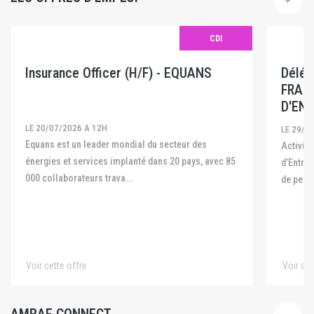
CDI
Insurance Officer (H/F) - EQUANS
Délég
FRAN
D'ENT
LE 20/07/2026 A 12H
LE 29/0
Equans est un leader mondial du secteur des
Activité La Fédération Française des Captives
énergies et services implanté dans 20 pays, avec 85
d’Entre
000 collaborateurs trava...
de pers
Voir cette offre
Voir cet