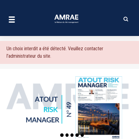
| AMRAE
Aller
au
contenu
principal
Message
Un choix interdit a été détecté. Veuillez contacter
l'administrateur du site.
d'erreur