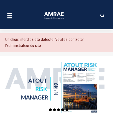
| AMRAE
Aller
au
contenu
principal
Message
Un choix interdit a été détecté. Veuillez contacter
l'administrateur du site.
d'erreur