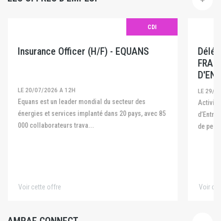
CDI
Insurance Officer (H/F) - EQUANS
Délég
FRAN
D'ENT
LE 20/07/2026 A 12H
LE 29/0
Equans est un leader mondial du secteur des
Activité La Fédération Française des Captives
énergies et services implanté dans 20 pays, avec 85
d’Entre
000 collaborateurs trava...
de pers
Voir cette offre
Voir cet