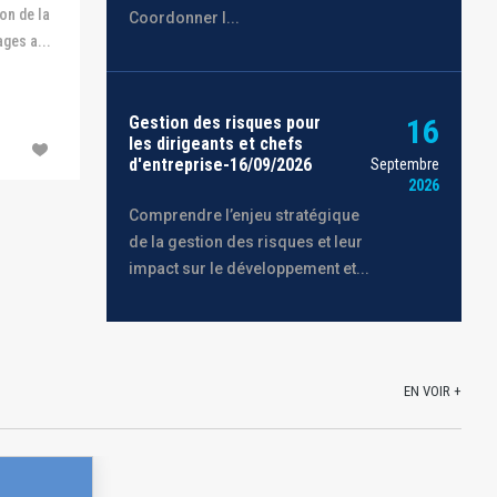
on de la
Coordonner l...
ges a...
Gestion des risques pour
16
les dirigeants et chefs
d'entreprise-16/09/2026
Septembre
2026
Comprendre l’enjeu stratégique
de la gestion des risques et leur
impact sur le développement et...
EN VOIR +