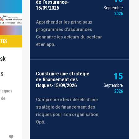
de l’assurance-
15/09/2026
Septembre
2026
Appréhender les principaux
programmes d’assurances
Connaitre les acteurs du secteur
ITÉS
et en app...
isk
es
Construire une stratégie
15
de financement des
risques-15/09/2026
Septembre
2026
 de
Comprendre les intérêts d’une
stratégie de financement des
risques pour son organisation
Opti...