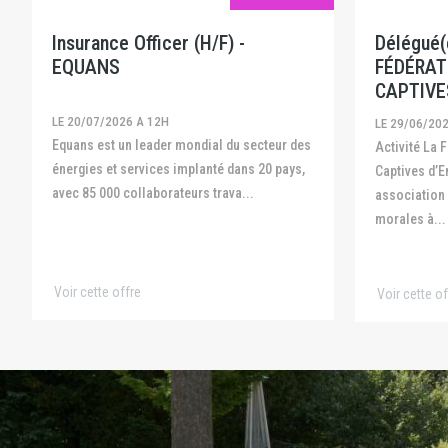
Insurance Officer (H/F) -
Délégué(e
EQUANS
FÉDÉRAT
CAPTIVE
LE 20/07/2026 A 12H
LE 29/06/20
Equans est un leader mondial du secteur des
Activité La Fédération Française des
énergies et services implanté dans 20 pays,
Captives d’E
avec 85 000 collaborateurs trava...
association
morales à...
Voir cette offre
Voir cette of