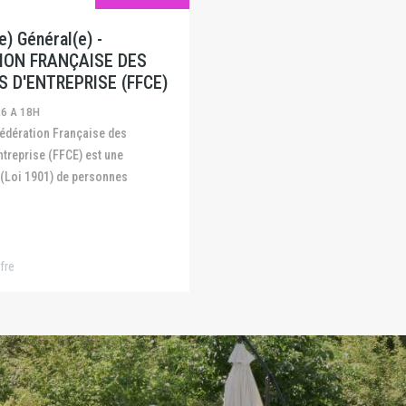
) Général(e) -
ION FRANÇAISE DES
S D'ENTREPRISE (FFCE)
26 A 18H
ntreprise (FFCE) est une
 (Loi 1901) de personnes
fre