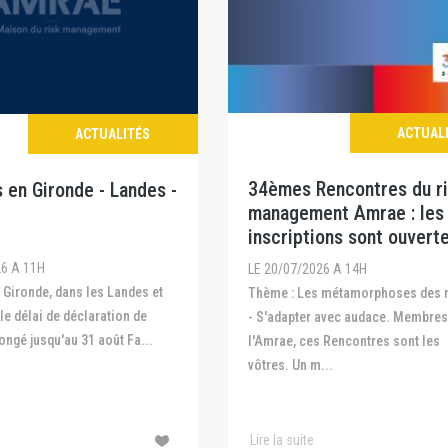
ACTUAL
ACTUALITÉS
34èmes Rencontres du r
 en Gironde - Landes -
management Amrae : les
inscriptions sont ouvert
26 A 11H
LE 20/07/2026 A 14H
Thème : Les métamorphoses des risques
 le délai de déclaration de
- S'adapter avec audace. Membres
ongé jusqu'au 31 août Fa...
l'Amrae, ces Rencontres sont les
vôtres. Un m...
Lire la suite