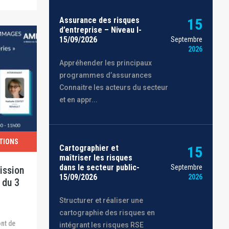
Assurance des risques
15
d’entreprise – Niveau I-
15/09/2026
Septembre
2026
Appréhender les principaux
programmes d’assurances
Connaitre les acteurs du secteur
et en appr...
TIONS
Cartographier et
15
maîtriser les risques
dans le secteur public-
Septembre
ission
15/09/2026
2026
 du 3
Structurer et réaliser une
cartographie des risques en
intégrant les risques RSE