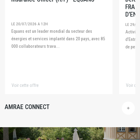
FRAN
D'ENT
LE 20/07/2026 A 12H
LE 29/0
Equans est un leader mondial du secteur des
Activité La Fédération Française des Captives
énergies et services implanté dans 20 pays, avec 85
d’Entre
000 collaborateurs trava...
de pers
Voir cette offre
Voir cet
AMRAE CONNECT