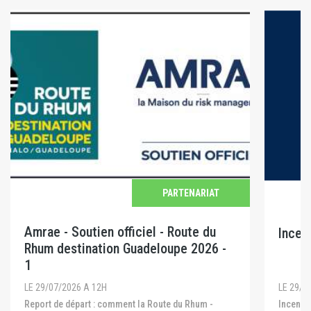
PARTENARIAT
Amrae - Soutien officiel - Route du
Incen
Rhum destination Guadeloupe 2026 -
1
LE 29/0
LE 29/07/2026 A 12H
Incendies en Gironde, dans les Landes et dans le
Report de départ : comment la Route du Rhum -