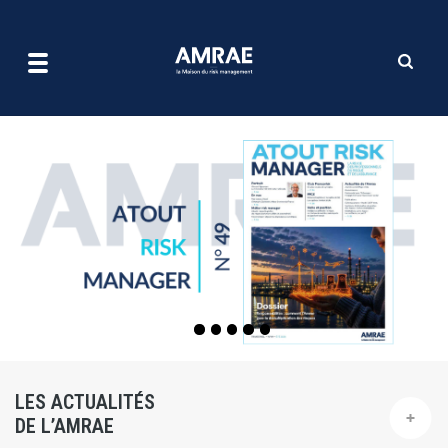
| AMRAE
Aller
au
contenu
principal
LES ACTUALITÉS
DE L’AMRAE