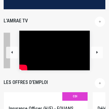
L’AMRAE TV
LES OFFRES D’EMPLOI
CDI
Insurance Officer (H/F) - EQUANS
Délég