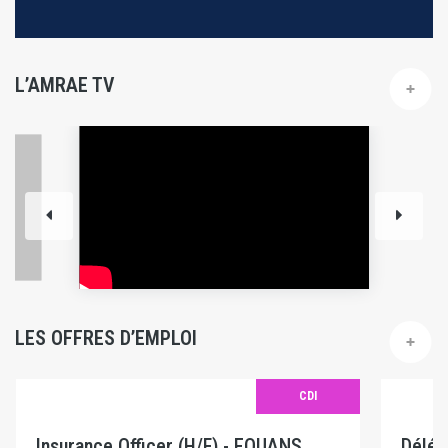
L’AMRAE TV
LES OFFRES D’EMPLOI
CDI
Insurance Officer (H/F) - EQUANS
Délég