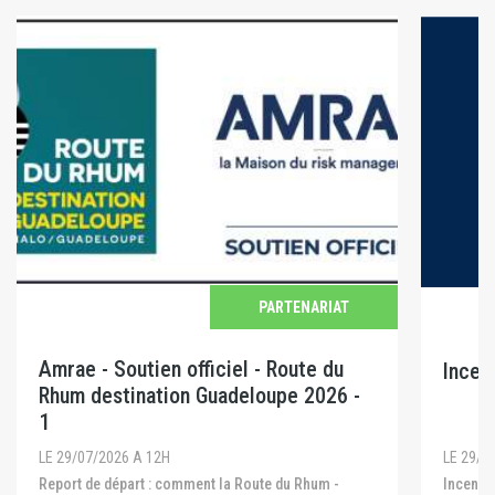
PARTENARIAT
Amrae - Soutien officiel - Route du
Incen
Rhum destination Guadeloupe 2026 -
1
LE 29/0
LE 29/07/2026 A 12H
Incendies en Gironde, dans les Landes et dans le
Report de départ : comment la Route du Rhum -