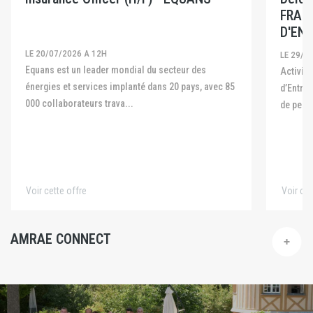
FRAN
D'ENT
LE 20/07/2026 A 12H
LE 29/0
Equans est un leader mondial du secteur des
Activité La Fédération Française des Captives
énergies et services implanté dans 20 pays, avec 85
d’Entre
000 collaborateurs trava...
de pers
Voir cette offre
Voir cet
AMRAE CONNECT