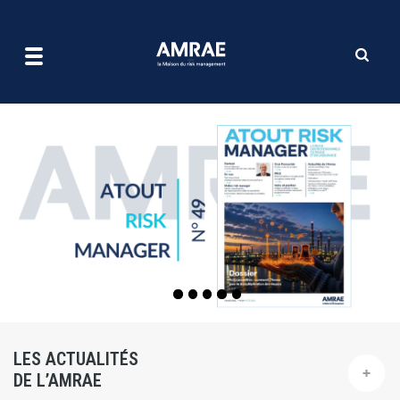
| AMRAE
Aller
au
contenu
principal
LES ACTUALITÉS
DE L’AMRAE