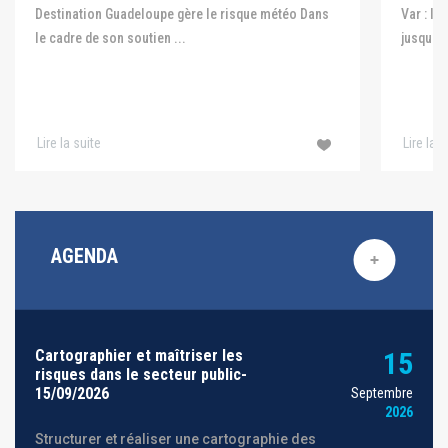
Var : le
Destination Guadeloupe gère le risque météo Dans
jusqu'au
le cadre de son soutien ...
Lire la suite
Lire la s
AGENDA
Cartographier et maîtriser les
15
risques dans le secteur public-
15/09/2026
Septembre
2026
Structurer et réaliser une cartographie des