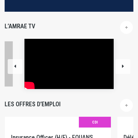
L’AMRAE TV
LES OFFRES D’EMPLOI
CDI
Insurance Officer (H/F) - EQUANS
Délég