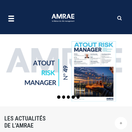
| AMRAE
Aller
au
contenu
principal
LES ACTUALITÉS
DE L’AMRAE