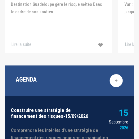
Var : le
Destination Guadeloupe gère le risque météo Dans
jusqu'au
le cadre de son soutien ...
Lire la suite
Lire la s
AGENDA
Construire une stratégie de
15
financement des risques-15/09/2026
Septembre
2026
Comprendre les intérêts d’une stratégie de
financement des risques pour son organisation