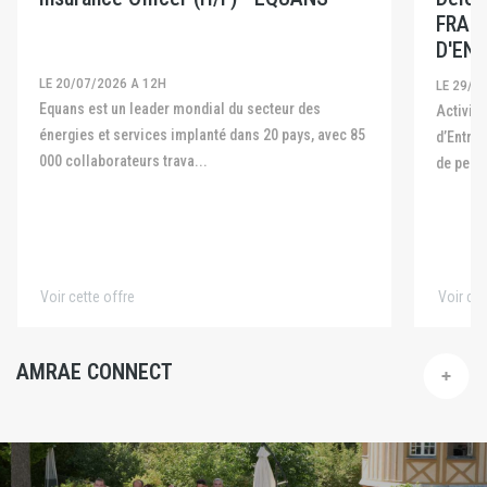
FRAN
D'ENT
LE 20/07/2026 A 12H
LE 29/0
Equans est un leader mondial du secteur des
Activité La Fédération Française des Captives
énergies et services implanté dans 20 pays, avec 85
d’Entre
000 collaborateurs trava...
de pers
Voir cette offre
Voir cet
AMRAE CONNECT