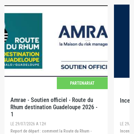
PARTENARIAT
Amrae - Soutien officiel - Route du
Incen
Rhum destination Guadeloupe 2026 -
1
LE 29/0
LE 29/07/2026 A 12H
Incendies en Gironde, dans les Landes et dans le
Report de départ : comment la Route du Rhum -