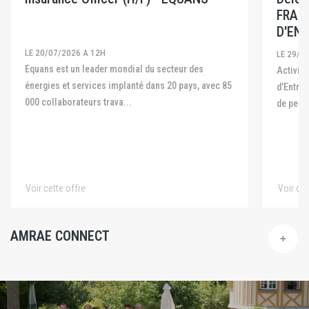
FRAN
D'ENT
LE 20/07/2026 A 12H
LE 29/0
Equans est un leader mondial du secteur des
Activité La Fédération Française des Captives
énergies et services implanté dans 20 pays, avec 85
d’Entre
000 collaborateurs trava...
de pers
Voir cette offre
Voir cet
AMRAE CONNECT