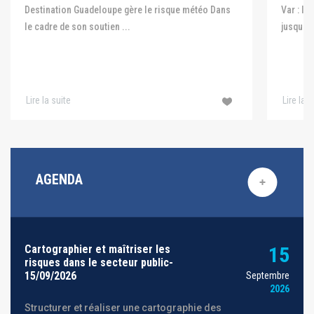
Var : le
Destination Guadeloupe gère le risque météo Dans
jusqu'au
le cadre de son soutien ...
Lire la suite
Lire la s
AGENDA
Cartographier et maîtriser les
15
risques dans le secteur public-
15/09/2026
Septembre
2026
Structurer et réaliser une cartographie des