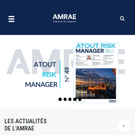
| AMRAE
Aller
au
contenu
principal
LES ACTUALITÉS
DE L’AMRAE