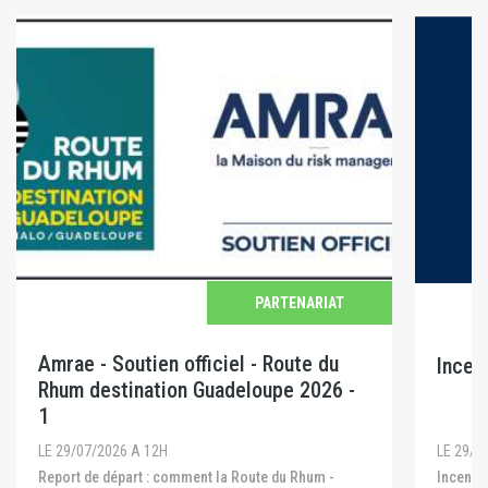
PARTENARIAT
Amrae - Soutien officiel - Route du
Incen
Rhum destination Guadeloupe 2026 -
1
LE 29/0
LE 29/07/2026 A 12H
Incendies en Gironde, dans les Landes et dans le
Report de départ : comment la Route du Rhum -