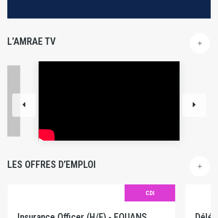
L’AMRAE TV
LES OFFRES D’EMPLOI
CDI
Insurance Officer (H/F) - EQUANS
Délég