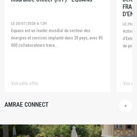
FRAN
D'ENT
LE 20/07/2026 A 12H
LE 29/0
Equans est un leader mondial du secteur des
Activité La Fédération Française des Captives
énergies et services implanté dans 20 pays, avec 85
d’Entre
000 collaborateurs trava...
de pers
Voir cette offre
Voir cet
AMRAE CONNECT