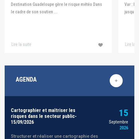
Var : le
Destination Guadeloupe gère le risque météo Dans
jusqu'au
le cadre de son soutien ...
Lire la suite
Lire la s
AGENDA
Cartographier et maîtriser les
15
risques dans le secteur public-
15/09/2026
Septembre
2026
Structurer et réaliser une cartographie des