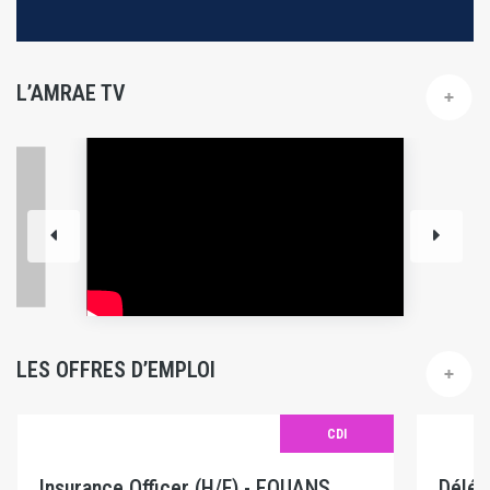
L’AMRAE TV
LES OFFRES D’EMPLOI
CDI
Insurance Officer (H/F) - EQUANS
Délég