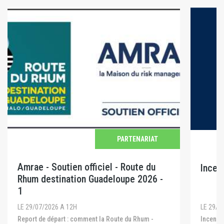
PARTENARIAT
Amrae - Soutien officiel - Route du
Incen
Rhum destination Guadeloupe 2026 -
1
LE 29/0
LE 29/07/2026 A 12H
Incendies en Gironde, dans les Landes et dans le
Report de départ : comment la Route du Rhum -