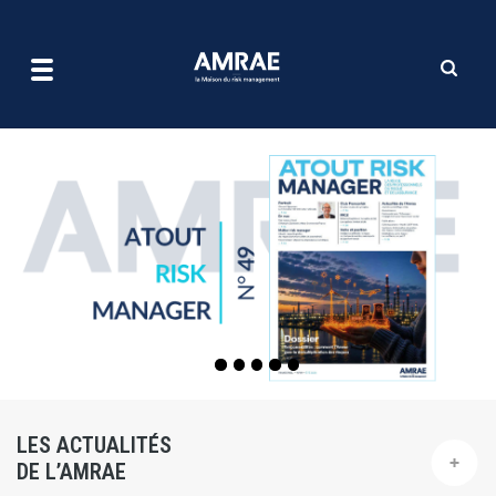
| AMRAE
Aller
au
contenu
principal
LES ACTUALITÉS
DE L’AMRAE