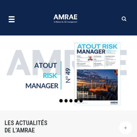
| AMRAE
Aller
au
contenu
principal
LES ACTUALITÉS
DE L’AMRAE