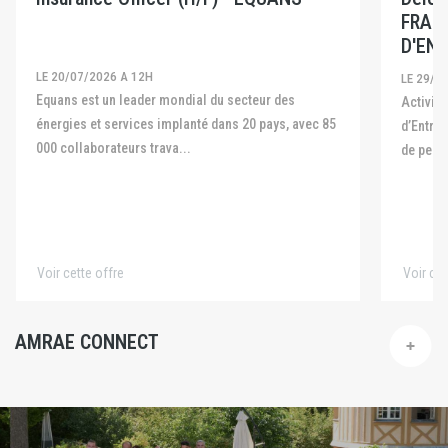
FRAN
D'ENT
LE 20/07/2026 A 12H
LE 29/0
Equans est un leader mondial du secteur des
Activité La Fédération Française des Captives
énergies et services implanté dans 20 pays, avec 85
d’Entre
000 collaborateurs trava...
de pers
Voir cette offre
Voir cet
AMRAE CONNECT