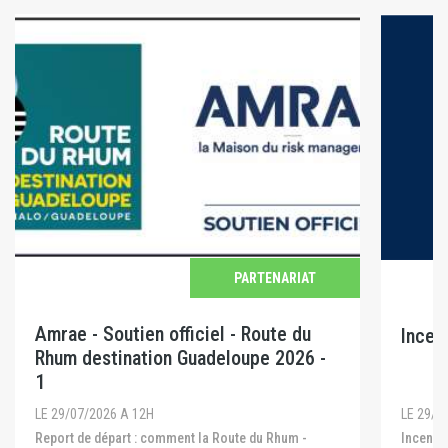
PARTENARIAT
Amrae - Soutien officiel - Route du
Incen
Rhum destination Guadeloupe 2026 -
1
LE 29/0
LE 29/07/2026 A 12H
Incendies en Gironde, dans les Landes et dans le
Report de départ : comment la Route du Rhum -