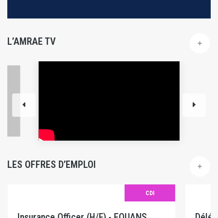
L’AMRAE TV
LES OFFRES D’EMPLOI
CDI
Insurance Officer (H/F) - EQUANS
Délég