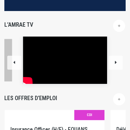
L’AMRAE TV
LES OFFRES D’EMPLOI
CDI
Insurance Officer (H/F) - EQUANS
Délég