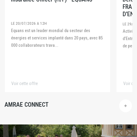
FRAN
D'ENT
LE 20/07/2026 A 12H
LE 29/0
Equans est un leader mondial du secteur des
Activité La Fédération Française des Captives
énergies et services implanté dans 20 pays, avec 85
d’Entre
000 collaborateurs trava...
de pers
Voir cette offre
Voir cet
AMRAE CONNECT