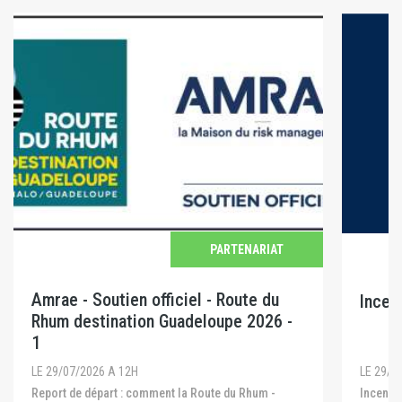
PARTENARIAT
Amrae - Soutien officiel - Route du
Incen
Rhum destination Guadeloupe 2026 -
1
LE 29/0
LE 29/07/2026 A 12H
Incendies en Gironde, dans les Landes et dans le
Report de départ : comment la Route du Rhum -