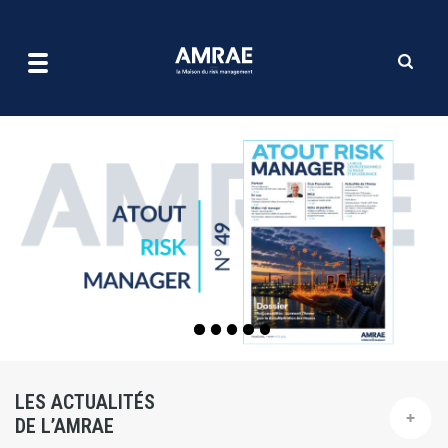
| AMRAE
Aller
au
contenu
principal
LES ACTUALITÉS
DE L’AMRAE