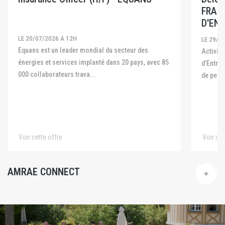
FRAN
D'ENT
LE 20/07/2026 A 12H
LE 29/0
Equans est un leader mondial du secteur des
Activité La Fédération Française des Captives
énergies et services implanté dans 20 pays, avec 85
d’Entre
000 collaborateurs trava...
de pers
Voir cette offre
Voir cet
AMRAE CONNECT