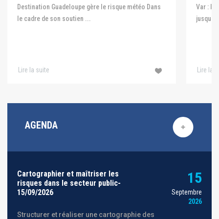
Var : le
Destination Guadeloupe gère le risque météo Dans
jusqu'au
le cadre de son soutien ...
Lire la suite
Lire la s
AGENDA
Cartographier et maîtriser les
15
risques dans le secteur public-
15/09/2026
Septembre
2026
Structurer et réaliser une cartographie des