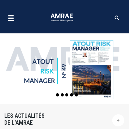
| AMRAE
Aller
au
contenu
principal
LES ACTUALITÉS
DE L’AMRAE