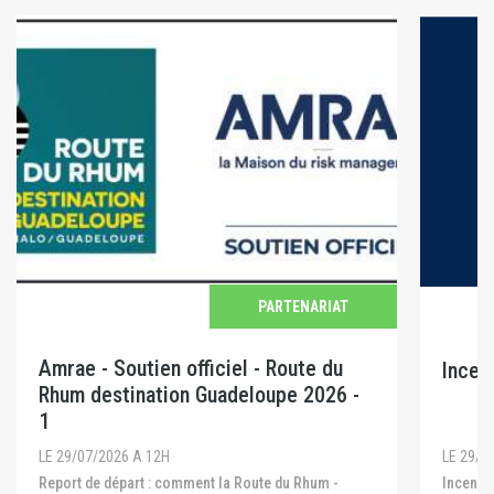
PARTENARIAT
Amrae - Soutien officiel - Route du
Incen
Rhum destination Guadeloupe 2026 -
1
LE 29/0
LE 29/07/2026 A 12H
Incendies en Gironde, dans les Landes et dans le
Report de départ : comment la Route du Rhum -