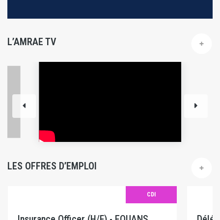
L’AMRAE TV
LES OFFRES D’EMPLOI
CDI
Insurance Officer (H/F) - EQUANS
Délég