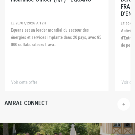
FRAN
D'ENT
LE 20/07/2026 A 12H
LE 29/0
Equans est un leader mondial du secteur des
Activité La Fédération Française des Captives
énergies et services implanté dans 20 pays, avec 85
d’Entre
000 collaborateurs trava...
de pers
Voir cette offre
Voir cet
AMRAE CONNECT