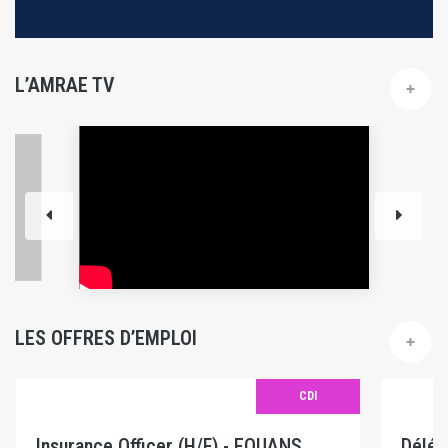
L’AMRAE TV
LES OFFRES D’EMPLOI
CDI
Insurance Officer (H/F) - EQUANS
Délég