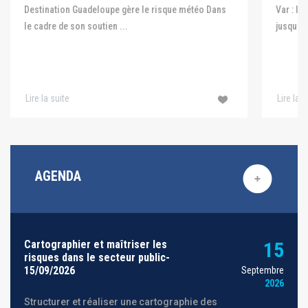
Var : le
Destination Guadeloupe gère le risque météo Dans
jusqu'au
le cadre de son soutien ...
Lire la suite
Lire la s
AGENDA
Cartographier et maîtriser les
15
risques dans le secteur public-
15/09/2026
Septembre
2026
Structurer et réaliser une cartographie des