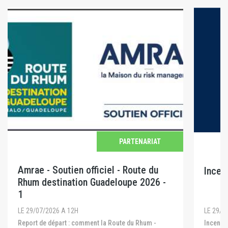
PARTENARIAT
Amrae - Soutien officiel - Route du
Incen
Rhum destination Guadeloupe 2026 -
1
LE 29/0
LE 29/07/2026 A 12H
Incendies en Gironde, dans les Landes et dans le
Report de départ : comment la Route du Rhum -