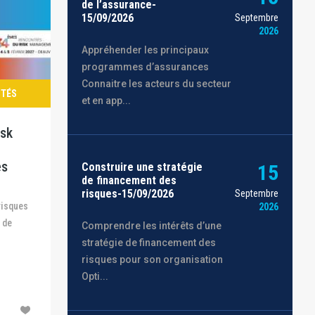
de l’assurance-
15/09/2026
Septembre
2026
Appréhender les principaux
programmes d’assurances
Connaitre les acteurs du secteur
ITÉS
et en app...
isk
es
Construire une stratégie
15
de financement des
risques-15/09/2026
Septembre
2026
 de
Comprendre les intérêts d’une
stratégie de financement des
risques pour son organisation
Opti...