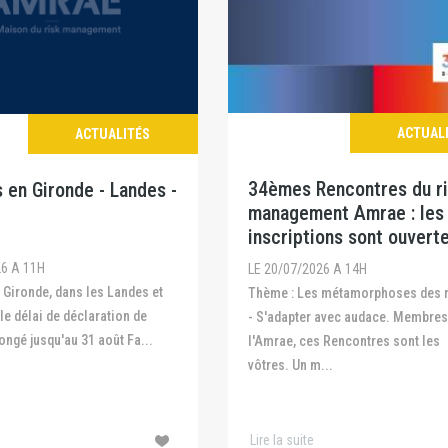
ACTUAL
ACTUALITÉS
34èmes Rencontres du r
 en Gironde - Landes -
management Amrae : les
inscriptions sont ouvert
26 A 11H
LE 20/07/2026 A 14H
Thème : Les métamorphoses des risques
 le délai de déclaration de
- S'adapter avec audace. Membres
ongé jusqu'au 31 août Fa...
l'Amrae, ces Rencontres sont les
vôtres. Un m...
Lire la suite