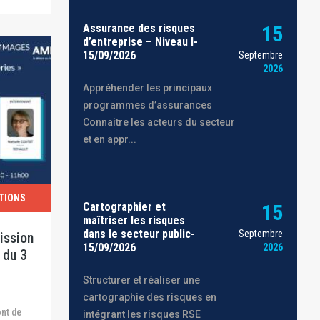
Assurance des risques
15
d’entreprise – Niveau I-
15/09/2026
Septembre
2026
Appréhender les principaux
programmes d’assurances
Connaitre les acteurs du secteur
et en appr...
TIONS
Cartographier et
15
maîtriser les risques
dans le secteur public-
Septembre
ission
15/09/2026
2026
 du 3
Structurer et réaliser une
cartographie des risques en
intégrant les risques RSE