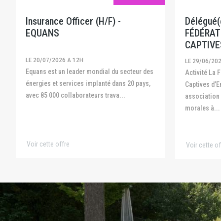
Insurance Officer (H/F) -
Délégué(e
EQUANS
FÉDÉRAT
CAPTIVE
LE 20/07/2026 A 12H
LE 29/06/20
Equans est un leader mondial du secteur des
Activité La Fédération Française des
énergies et services implanté dans 20 pays,
Captives d’E
avec 85 000 collaborateurs trava...
association
morales à...
Voir cette offre
Voir cette of