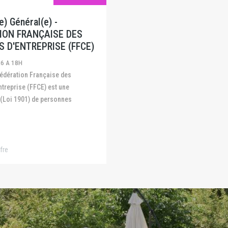
) Général(e) -
ION FRANÇAISE DES
S D'ENTREPRISE (FFCE)
26 A 18H
ntreprise (FFCE) est une
 (Loi 1901) de personnes
fre