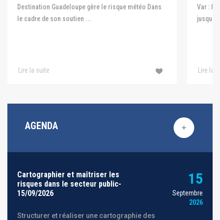
Var : le
Destination Guadeloupe gère le risque météo Dans
jusqu'au
le cadre de son soutien ...
Lire la suite
Lire la s
AGENDA
Cartographier et maîtriser les
15
risques dans le secteur public-
15/09/2026
Septembre
2026
Structurer et réaliser une cartographie des