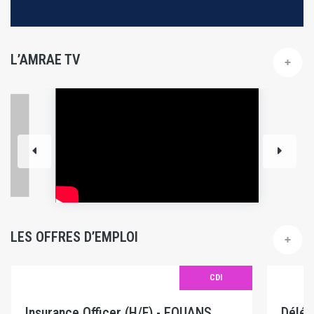
L’AMRAE TV
LES OFFRES D’EMPLOI
CDI
Insurance Officer (H/F) - EQUANS
Délég