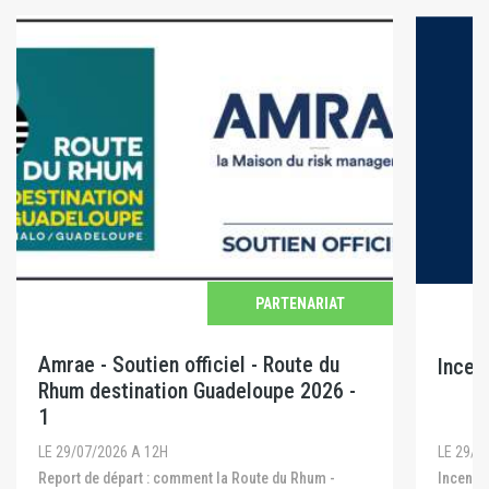
PARTENARIAT
Amrae - Soutien officiel - Route du
Incen
Rhum destination Guadeloupe 2026 -
1
LE 29/0
LE 29/07/2026 A 12H
Incendies en Gironde, dans les Landes et dans le
Report de départ : comment la Route du Rhum -