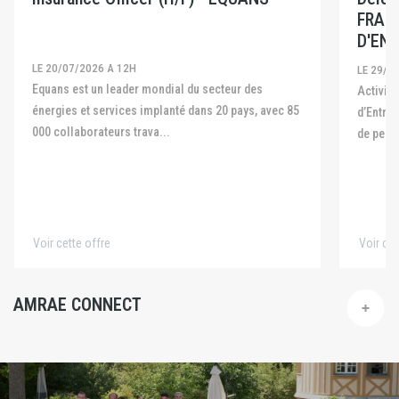
FRAN
D'ENT
LE 20/07/2026 A 12H
LE 29/0
Equans est un leader mondial du secteur des
Activité La Fédération Française des Captives
énergies et services implanté dans 20 pays, avec 85
d’Entre
000 collaborateurs trava...
de pers
Voir cette offre
Voir cet
AMRAE CONNECT