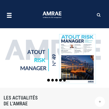
| AMRAE
Aller
au
contenu
principal
LES ACTUALITÉS
DE L’AMRAE